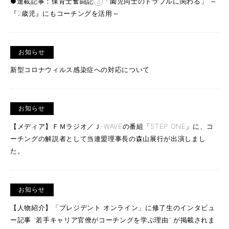
●連載記事：保育士奮闘記③「園児同士のトラブルに関わる」 ～
『2歳児』にもコーチングを活用～
お知らせ
新型コロナウィルス感染症への対応について
お知らせ
【メディア】ＦＭラジオ／Ｊ-WAVEの番組「STEP ONE」に、コ
ーチングの解説者として当連盟理事長の森山展行が出演しまし
た。
お知らせ
【人物紹介】「プレジデント オンライン」に修了生のインタビュ
ー記事 “若手キャリア官僚がコーチングを学ぶ理由” が掲載されま