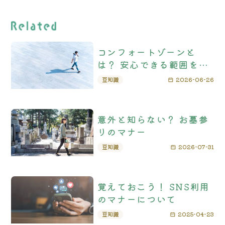
コンフォートゾーンと
は？ 安心できる範囲を広
げるメリットと実践方法
豆知識
2026-06-26
意外と知らない？ お墓参
りのマナー
豆知識
2026-07-31
覚えておこう！ SNS利用
のマナーについて
豆知識
2025-04-23