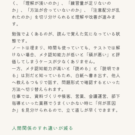
く、「理解が浅いのか」、「練習量が足りないの
か」、「方法が合っていないのか」、「注意配分が乱
れたのか」を切り分けられると理解や改善が進みま
す。
勉強でよくあるのが、読んで覚えた気になっている状
態です。
ノートは埋まり、時間も使っていても、テストでは解
けない場合、メタ認知能力が低いと「頭が悪い」と評
価してしまうケースが少なくありません。
一方、メタ認知能力が高いと「読める」と「説明でき
る」は別だと知っているため、白紙へ書き出す、他人
へ教えるつもりで話す、問題形式で確認するといった
方法へ切り替えられます。
仕事では、資料づくりや接客、営業、会議運営、部下
指導といった業務でうまくいかない時に「何が原因
か」を見分けられるので、立て直しが早くできます。
人間関係のすれ違いが減る