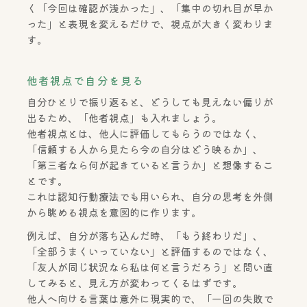
く「今回は確認が浅かった」、「集中の切れ目が早か
った」と表現を変えるだけで、視点が大きく変わりま
す。
他者視点で自分を見る
自分ひとりで振り返ると、どうしても見えない偏りが
出るため、「他者視点」も入れましょう。
他者視点とは、他人に評価してもらうのではなく、
「信頼する人から見たら今の自分はどう映るか」、
「第三者なら何が起きていると言うか」と想像するこ
とです。
これは認知行動療法でも用いられ、自分の思考を外側
から眺める視点を意図的に作ります。
例えば、自分が落ち込んだ時、「もう終わりだ」、
「全部うまくいっていない」と評価するのではなく、
「友人が同じ状況なら私は何と言うだろう」と問い直
してみると、見え方が変わってくるはずです。
他人へ向ける言葉は意外に現実的で、「一回の失敗で