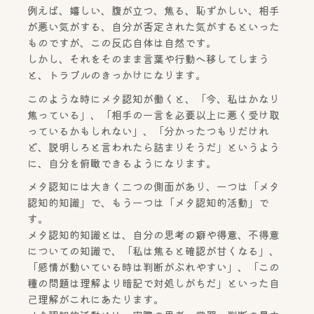
例えば、嬉しい、腹が立つ、焦る、恥ずかしい、相手
が悪い気がする、自分が否定された気がするといった
ものですが、この反応自体は自然です。
しかし、それをそのまま言葉や行動へ移してしまう
と、トラブルのきっかけになります。
このような時にメタ認知が働くと、「今、私はかなり
焦っている」、「相手の一言を必要以上に悪く受け取
っているかもしれない」、「分かったつもりだけれ
ど、説明しろと言われたら詰まりそうだ」というよう
に、自分を俯瞰できるようになります。
メタ認知には大きく二つの側面があり、一つは「メタ
認知的知識」で、もう一つは「メタ認知的活動」で
す。
メタ認知的知識とは、自分の思考の癖や得意、不得意
についての知識で、「私は焦ると確認が甘くなる」、
「感情が動いている時は判断がぶれやすい」、「この
種の問題は理解より暗記で対処しがちだ」といった自
己理解がこれにあたります。