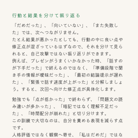
行動と結果を分けて振り返る
「だめだった」、「向いていない」、「また失敗し
た」では、次へつながりません。
たとえ結果が悪かったとしても、行動の中に良い点や
修正点が混ざっているはずなので、それを分けて見ら
れると、自己攻撃ではない振り返りができます。
例えば、プレゼンがうまくいかなかった時、「話すの
が下手だった」で終えるのではなく、「準備段階で聞
き手の情報が曖昧だった」、「最初の結論提示が遅れ
た」、「緊張で話す速度が上がった」と分解しましょ
う。すると、次回へ向けた修正点が具体化します。
勉強でも「点が低かった」で終わらず、「問題文の読
み違いが多かった」、「暗記ではなく理解不足だっ
た」、「時間配分が崩れた」と切り分けます。
この訓練で大切なのは、自分を責める表現を減らす点
です。
人格評価ではなく観察へ寄せ、「私はだめだ」ではな