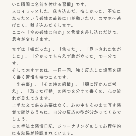
いた瞬間に名前を付ける習慣」です。
人はイラッとした、落ち込んだ、悔しかった、不安に
なったという感情の直後に口が動いたり、スマホへ逃
げたり、黙り込んだりします。
ここへ「今の感情は何か」と言葉を差し込むだけで、
思考が変わります。
まずは「嫌だった」、「焦った」、「見下された気が
した」、「分かってもらえず腹が立った」で十分で
す。
そしておすすめは、一日一回、強く反応した場面を短
く書く習慣を持つことです。
「出来事」、「その時の感情」、「頭に浮かんだ考
え」、「取った行動」の四つを分けて書くと、心の流
れが見えてきます。
上手な文である必要はなく、心の中をそのまま写す感
覚で続けるうちに、自分の反応の型が分かってくるで
しょう。
この手法は感情日記、ジャーナリングとして心理学的
にも効果が確認されています。